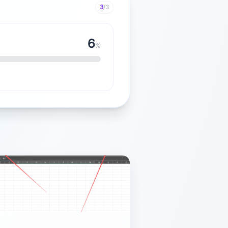
3
/3
7
%