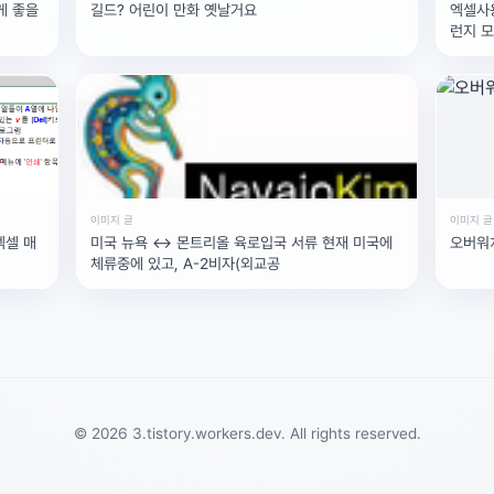
게 좋을
길드? 어린이 만화 옛날거요
엑셀사용
런지 
이미지 글
이미지 글
엑셀 매
미국 뉴욕 <-> 몬트리올 육로입국 서류 현재 미국에
오버워치
체류중에 있고, A-2비자(외교공
© 2026 3.tistory.workers.dev. All rights reserved.