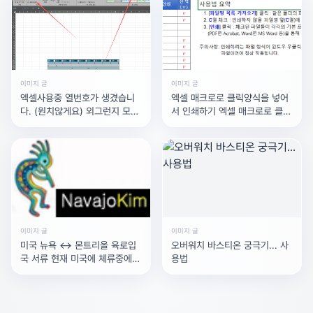
이미지 글
이미지 글
엑셀사용중 열번호가 생겼습니
엑셀 매크로로 클릭양식을 넣어
다. (원치않게요) 외그런지 모르
서 인쇄하기 엑셀 매크로로 클릭
겠는데, 갑자기 생긴것
양식을 넣어서 체크를 하면캍
이미지 글
이미지 글
미국 뉴욕 <-> 몬트리올 육로입
오버워치 바스티온 궁극기... 사
국 서류 현재 미국에 체류중에
용법
있고, A-2비자(외교공